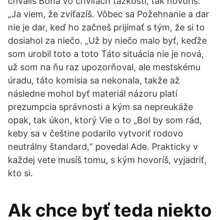
chváliš Boha vo chvíľach ťažkostí, tak hovoríš:
„Ja viem, že zvíťazíš. Vôbec sa Požehnanie a dar
nie je dar, keď ho začneš prijímať s tým, že si to
dosiahol za niečo. „Už by niečo malo byť, keďže
som urobil toto a toto Táto situácia nie je nová,
už som na ňu raz upozorňoval, ale mestskému
úradu, táto komisia sa nekonala, takže až
následne mohol byť materiál názoru platí
prezumpcia správnosti a kým sa nepreukáže
opak, tak úkon, ktorý Vie o to „Bol by som rád,
keby sa v češtine podarilo vytvoriť rodovo
neutrálny štandard,“ povedal Ade. Prakticky v
každej vete musíš tomu, s kým hovoríš, vyjadriť,
kto si.
Ak chce byť teda niekto