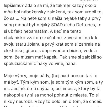
lepšiemu? Zdalo sa mi, že takmer každý okolo
mňa bol nábožensky založený, tak som urobil to,
čo sa … Na nete som si našla nejaké taby a prvý
song mohol byť nejaký SOAD alebo Deftones, to
si už fakt nepamätám. A keď ma tento
chalanisko vzal do skúšobne, zavesil mi na krk
svoju starú Jolanu a prvý krát som si zahrala na
elektrickej gitare s doprovodom bicích, vedela
som, že musím mať kapelu. Tak sme si založili so
spolužiačkami Číňaky vo víne, haha.
Moje výhry, moje pády, (hej uuu) presne tak to
má byť. Tým kým som, ja som tým kým som, a ty
m.. Jediné, čo ti chýbalo, bol impulz, ktorý by ťa
nakopol a ty si sa mohol pohnúť z miesta. To si
nikdy neurobil. Vždy to bolo len o tom, že chceš.