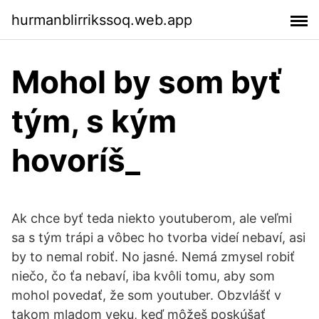
hurmanblirrikssoq.web.app
Mohol by som byť
tým, s kým
hovoríš_
Ak chce byť teda niekto youtuberom, ale veľmi
sa s tým trápi a vôbec ho tvorba videí nebaví, asi
by to nemal robiť. No jasné. Nemá zmysel robiť
niečo, čo ťa nebaví, iba kvôli tomu, aby som
mohol povedať, že som youtuber. Obzvlášť v
takom mladom veku, keď môžeš poskúšať