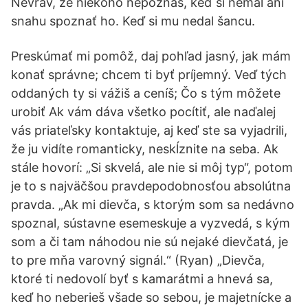
Nevrav, že niekoho nepoznáš, keď si nemal ani
snahu spoznať ho. Keď si mu nedal šancu.
Preskúmať mi pomôž, daj pohľad jasný, jak mám
konať správne; chcem ti byť príjemný. Veď tých
oddaných ty si vážiš a ceníš; Čo s tým môžete
urobiť Ak vám dáva všetko pocítiť, ale naďalej
vás priateľsky kontaktuje, aj keď ste sa vyjadrili,
že ju vidíte romanticky, neskĺznite na seba. Ak
stále hovorí: „Si skvelá, ale nie si môj typ“, potom
je to s najväčšou pravdepodobnosťou absolútna
pravda. „Ak mi dievča, s ktorým som sa nedávno
spoznal, sústavne esemeskuje a vyzvedá, s kým
som a či tam náhodou nie sú nejaké dievčatá, je
to pre mňa varovný signál.“ (Ryan) „Dievča,
ktoré ti nedovolí byť s kamarátmi a hnevá sa,
keď ho neberieš všade so sebou, je majetnícke a