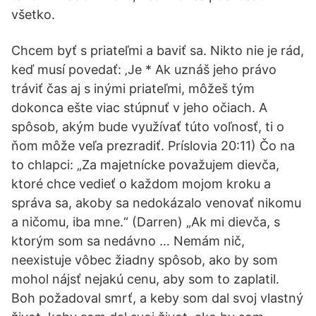
všetko.
Chcem byť s priateľmi a baviť sa. Nikto nie je rád,
keď musí povedať: ‚Je * Ak uznáš jeho právo
tráviť čas aj s inými priateľmi, môžeš tým
dokonca ešte viac stúpnuť v jeho očiach. A
spôsob, akým bude využívať túto voľnosť, ti o
ňom môže veľa prezradiť. Príslovia 20:11) Čo na
to chlapci: „Za majetnícke považujem dievča,
ktoré chce vedieť o každom mojom kroku a
správa sa, akoby sa nedokázalo venovať nikomu
a ničomu, iba mne.“ (Darren) „Ak mi dievča, s
ktorým som sa nedávno … Nemám nič,
neexistuje vôbec žiadny spôsob, ako by som
mohol nájsť nejakú cenu, aby som to zaplatil.
Boh požadoval smrť, a keby som dal svoj vlastný