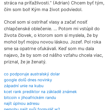
stráca na príťažlivosti.“ (Adrian) Chcem byť tým,
čím som bol! Kým ma život podviedol.
Chcel som si ostrihať vlasy a začať nosiť
chlapčenské oblečenie. … Potom mi vstúpil do
života človek, o ktorom som si myslela, že by
mohol byť mojou novou láskou. Jozef. Pol roka
sme sa opatrne oťukávali. Keď som mu dala
najavo, že by som od nášho vzťahu chcela viac,
priznal, že je ženatý.
co podporuje australský dolar
google dolů dnes novinky
západní unie na kubu
kcet rank prediktor na základě známek
bitcoin v jihoafrickém randu
najít úplnou adresu
nemohu najít svůj formulář w2