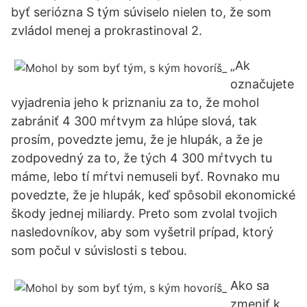
byť seriózna S tým súviselo nielen to, že som
zvládol menej a prokrastinoval 2.
„Ak
označujete
vyjadrenia jeho k priznaniu za to, že mohol
zabrániť 4 300 mŕtvym za hlúpe slová, tak
prosím, povedzte jemu, že je hlupák, a že je
zodpovedný za to, že tých 4 300 mŕtvych tu
máme, lebo tí mŕtvi nemuseli byť. Rovnako mu
povedzte, že je hlupák, keď spôsobil ekonomické
škody jednej miliardy. Preto som zvolal tvojich
nasledovníkov, aby som vyšetril prípad, ktorý
som počul v súvislosti s tebou.
Ako sa
zmeniť k