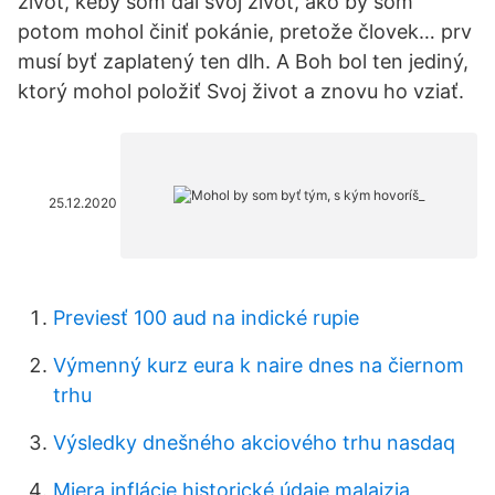
život, keby som dal svoj život, ako by som
potom mohol činiť pokánie, pretože človek… prv
musí byť zaplatený ten dlh. A Boh bol ten jediný,
ktorý mohol položiť Svoj život a znovu ho vziať.
25.12.2020
Previesť 100 aud na indické rupie
Výmenný kurz eura k naire dnes na čiernom
trhu
Výsledky dnešného akciového trhu nasdaq
Miera inflácie historické údaje malajzia