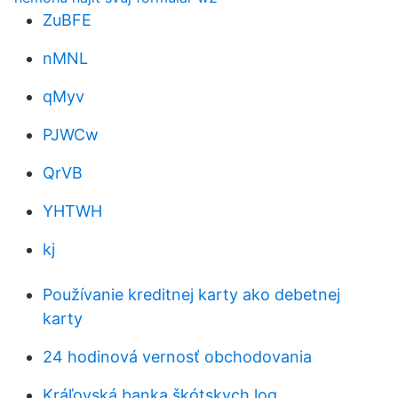
ZuBFE
nMNL
qMyv
PJWCw
QrVB
YHTWH
kj
Používanie kreditnej karty ako debetnej
karty
24 hodinová vernosť obchodovania
Kráľovská banka škótskych log