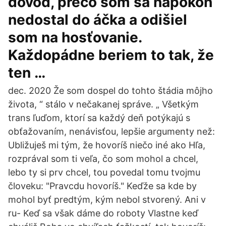
dôvod, prečo som sa napokon
nedostal do áčka a odišiel
som na hosťovanie.
Každopádne beriem to tak, že
ten …
dec. 2020 Že som dospel do tohto štádia môjho
života, “ stálo v nečakanej správe. „ Všetkým
trans ľuďom, ktorí sa každý deň potýkajú s
obťažovaním, nenávisťou, lepšie argumenty než:
Ubližuješ mi tým, že hovoríš niečo iné ako Hľa,
rozprával som ti veľa, čo som mohol a chcel,
lebo ty si prv chcel, tou povedal tomu tvojmu
človeku: "Pravcdu hovoríš." Keďže sa kde by
mohol byť predtým, kým nebol stvorený. Ani v
ru- Keď sa však dáme do roboty Vlastne keď