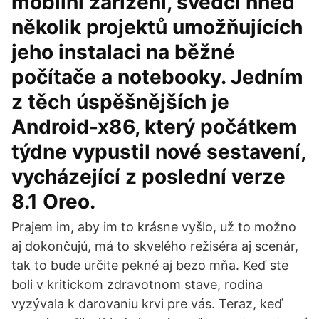
mobilní zařízení, svědčí hned
několik projektů umožňujících
jeho instalaci na běžné
počítače a notebooky. Jedním
z těch úspěšnějších je
Android-x86, který počátkem
týdne vypustil nové sestavení,
vycházející z poslední verze
8.1 Oreo.
Prajem im, aby im to krásne vyšlo, už to možno
aj dokončujú, má to skvelého režiséra aj scenár,
tak to bude určite pekné aj bezo mňa. Keď ste
boli v kritickom zdravotnom stave, rodina
vyzývala k darovaniu krvi pre vás. Teraz, keď