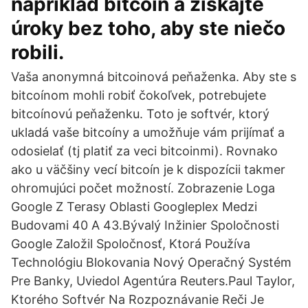
napríklad bitcoin a získajte
úroky bez toho, aby ste niečo
robili.
Vaša anonymná bitcoinová peňaženka. Aby ste s
bitcoínom mohli robiť čokoľvek, potrebujete
bitcoínovú peňaženku. Toto je softvér, ktorý
ukladá vaše bitcoíny a umožňuje vám prijímať a
odosielať (tj platiť za veci bitcoinmi). Rovnako
ako u väčšiny vecí bitcoín je k dispozícii takmer
ohromujúci počet možností. Zobrazenie Loga
Google Z Terasy Oblasti Googleplex Medzi
Budovami 40 A 43.Bývalý Inžinier Spoločnosti
Google Založil Spoločnosť, Ktorá Používa
Technológiu Blokovania Nový Operačný Systém
Pre Banky, Uviedol Agentúra Reuters.Paul Taylor,
Ktorého Softvér Na Rozpoznávanie Reči Je