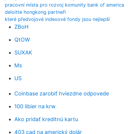
pracovní místa pro rozvoj komunity bank of america
deloitte hongkong partneři
které předvojové indexové fondy jsou nejlepší
ZBoH
QtOW
SUXAK
Ms
US
Coinbase zarobiť hviezdne odpovede
100 libier na krw
Ako pridať kreditnú kartu
403 cad na americký dolár