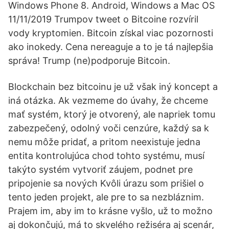
Windows Phone 8. Android, Windows a Mac OS
11/11/2019 Trumpov tweet o Bitcoine rozvíril
vody kryptomien. Bitcoin získal viac pozornosti
ako inokedy. Cena nereaguje a to je tá najlepšia
správa! Trump (ne)podporuje Bitcoin.
Blockchain bez bitcoinu je už však iný koncept a
iná otázka. Ak vezmeme do úvahy, že chceme
mať systém, ktorý je otvorený, ale napriek tomu
zabezpečený, odolný voči cenzúre, každý sa k
nemu môže pridať, a pritom neexistuje jedna
entita kontrolujúca chod tohto systému, musí
takýto systém vytvoriť záujem, podnet pre
pripojenie sa nových Kvôli úrazu som prišiel o
tento jeden projekt, ale pre to sa nezbláznim.
Prajem im, aby im to krásne vyšlo, už to možno
aj dokončujú, má to skvelého režiséra aj scenár,