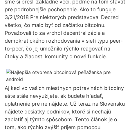
sme si prešli základné veci, poďme na tom stavať
pre podrobnejšie pochopenie. Ako to funguje
3/21/2018 Pre niektorých predstavoval Decred
všetko, čo malo byť od začiatku bitcoinu.
Považovali to za vrchol decentralizácie a
demokratického rozhodovania v sieti typu peer-
to-peer, čo jej umožnilo rýchlo reagovať na
útoky a žiadosti komunity o nové funkcie..
Aj keď vo vašich miestnych potravinách bitcoiny
ešte stále nevyužijete, ak budete hľadať,
uplatnenie pre ne nájdete. Už teraz na Slovensku
nájdete desiatky podnikov, ktoré si nechajú
zaplatiť aj týmto spôsobom. Tento článok je o
tom, ako rýchlo zvýšiť príjem pomocou