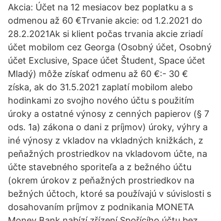
Akcia: Účet na 12 mesiacov bez poplatku a s
odmenou až 60 €Trvanie akcie: od 1.2.2021 do
28.2.2021Ak si klient počas trvania akcie zriadí
účet mobilom cez Georga (Osobný účet, Osobný
účet Exclusive, Space účet Študent, Space účet
Mladý) môže získať odmenu až 60 €:- 30 €
získa, ak do 31.5.2021 zaplatí mobilom alebo
hodinkami zo svojho nového účtu s použitím
úroky a ostatné výnosy z cenných papierov (§ 7
ods. 1a) zákona o dani z príjmov) úroky, výhry a
iné výnosy z vkladov na vkladných knižkách, z
peňažných prostriedkov na vkladovom účte, na
účte stavebného sporiteľa a z bežného účtu
(okrem úrokov z peňažných prostriedkov na
bežných účtoch, ktoré sa používajú v súvislosti s
dosahovaním príjmov z podnikania MONETA
Money Bank nabízí zřízení Spořícího účtu bez