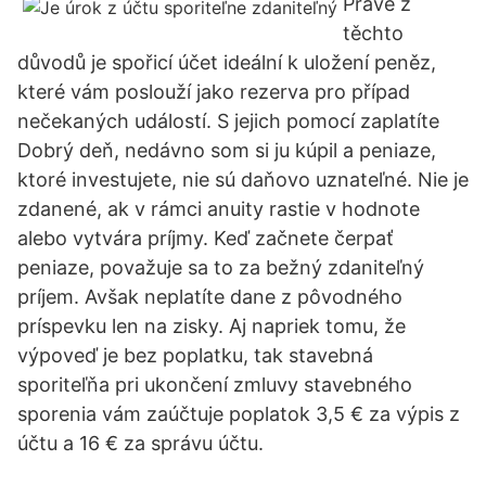
Právě z
těchto
důvodů je spořicí účet ideální k uložení peněz,
které vám poslouží jako rezerva pro případ
nečekaných událostí. S jejich pomocí zaplatíte
Dobrý deň, nedávno som si ju kúpil a peniaze,
ktoré investujete, nie sú daňovo uznateľné. Nie je
zdanené, ak v rámci anuity rastie v hodnote
alebo vytvára príjmy. Keď začnete čerpať
peniaze, považuje sa to za bežný zdaniteľný
príjem. Avšak neplatíte dane z pôvodného
príspevku len na zisky. Aj napriek tomu, že
výpoveď je bez poplatku, tak stavebná
sporiteľňa pri ukončení zmluvy stavebného
sporenia vám zaúčtuje poplatok 3,5 € za výpis z
účtu a 16 € za správu účtu.