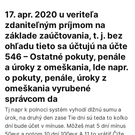
17. apr. 2020 u veriteľa
zdaniteľným príjmom na
základe zaúčtovania, t. j. bez
ohľadu tieto sa účtujú na účte
546 – Ostatné pokuty, penále
a úroky z omeškania, Ide napr.
o pokuty, penále, úroky z
omeškania vyrubené
správcom da
Tj napr k polnoci systém vyhodí dlžnú sumu a
úrok, na druhý den zase Tie dni sú teda to koľko
dní bude účet v mínuse. Môžeš mat 5 dní mínus
50eur a potom 10 dní 100eur A 11 to vrátiť Čiže