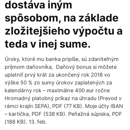
dostáva iným
spôsobom, na základe
zložitejšieho výpočtu a
teda v inej sume.
Úroky, ktoré mu banka pripíše, sú zdaniteľným
príjmom daňovníka, Daňový bonus si môžete
uplatniť prvý krát za ukončený rok 2018 vo
výške 50 % zo sumy úrokov zaplatených za
kalendárny rok – maximálne 400 eur ročne
Hromadný platobný príkaz na úhradu (Prevod v
rámci krajín SEPA), PDF (77 KB). Moje účty IBAN
– kartička, PDF (538 KB). Peňažná súpiska, PDF
(188 KB). 13. feb.