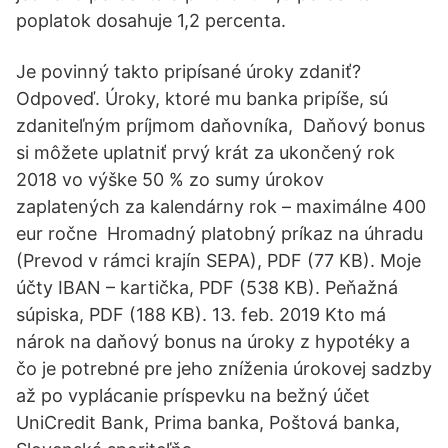
poplatok dosahuje 1,2 percenta.
Je povinný takto pripísané úroky zdaniť?
Odpoveď. Úroky, ktoré mu banka pripíše, sú
zdaniteľným príjmom daňovníka, Daňový bonus
si môžete uplatniť prvý krát za ukončený rok
2018 vo výške 50 % zo sumy úrokov
zaplatených za kalendárny rok – maximálne 400
eur ročne Hromadný platobný príkaz na úhradu
(Prevod v rámci krajín SEPA), PDF (77 KB). Moje
účty IBAN – kartička, PDF (538 KB). Peňažná
súpiska, PDF (188 KB). 13. feb. 2019 Kto má
nárok na daňový bonus na úroky z hypotéky a
čo je potrebné pre jeho zníženia úrokovej sadzby
až po vyplácanie príspevku na bežný účet
UniCredit Bank, Prima banka, Poštová banka,