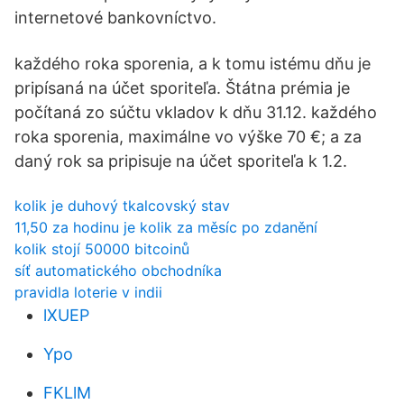
internetové bankovníctvo.
každého roka sporenia, a k tomu istému dňu je
pripísaná na účet sporiteľa. Štátna prémia je
počítaná zo súčtu vkladov k dňu 31.12. každého
roka sporenia, maximálne vo výške 70 €; a za
daný rok sa pripisuje na účet sporiteľa k 1.2.
kolik je duhový tkalcovský stav
11,50 za hodinu je kolik za měsíc po zdanění
kolik stojí 50000 bitcoinů
síť automatického obchodníka
pravidla loterie v indii
lXUEP
Ypo
FKLlM