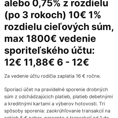
alebo 0,75% z rozdielu
(po 3 rokoch) 10€ 1%
rozdielu cieľových súm,
max 1800€ vedenie
sporiteľského účtu:
12€ 11,88€ 6 - 12€
Za vedenie účtu rodičia zaplatia 16 € ročne.
Sporiaci účet na pravidelné sporenie drobných
súm z odchádzajúcich platieb, platieb debetnými
a kreditnými kartami a výberov hotovosti. Tri
spôsoby sporenia: zaokrúhľovanie transakcií na
celých 5 € nahor, percento z transakcií od 1 do