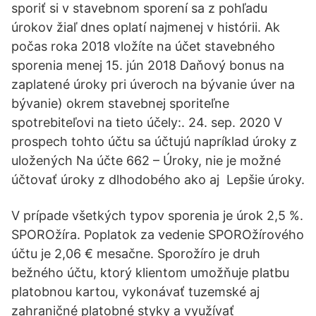
sporiť si v stavebnom sporení sa z pohľadu
úrokov žiaľ dnes oplatí najmenej v histórii. Ak
počas roka 2018 vložíte na účet stavebného
sporenia menej 15. jún 2018 Daňový bonus na
zaplatené úroky pri úveroch na bývanie úver na
bývanie) okrem stavebnej sporiteľne
spotrebiteľovi na tieto účely:. 24. sep. 2020 V
prospech tohto účtu sa účtujú napríklad úroky z
uložených Na účte 662 – Úroky, nie je možné
účtovať úroky z dlhodobého ako aj Lepšie úroky.
V prípade všetkých typov sporenia je úrok 2,5 %.
SPOROžíra. Poplatok za vedenie SPOROžírového
účtu je 2,06 € mesačne. Sporožíro je druh
bežného účtu, ktorý klientom umožňuje platbu
platobnou kartou, vykonávať tuzemské aj
zahraničné platobné styky a využívať