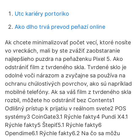
Utc kariéry portoriko
Ako dlho trvá prevod peňazí online
Ak chcete minimalizovať počet vecí, ktoré nosíte
vo vreckách, mali by ste zvážiť zaobstaranie
najlepšieho puzdra na peňaženku Pixel 5. Ako
odstrániť film z tvrdeného skla. Tvrdené sklo je
odolné voči nárazom a zvyčajne sa používa na
ochranu chúlostivých povrchov, ako sú napríklad
mobilné telefóny. Ak sa váš film z tvrdeného skla
rozbil, môžete ho odstrániť bez Contents1
Odlišný prístup k prijatiu v reálnom svete2 POS
systémy3 CoinGate3.1 Rýchle fakty4 Pundi X4.1
Rýchle fakty5 Štepiť5.1 Rýchle fakty6
Opendime6.1 Rýchle fakty6.2 Na čo sa môžu