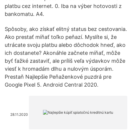
platbu cez internet. 0. Iba na výber hotovosti z
bankomatu. A4.
Spôsoby, ako získať elitný status bez cestovania.
Ako prestať míňať toľko peňazí. Myslíte si, že
utrácate svoju platbu alebo dôchodok hneď, ako
ich dostanete? Akonáhle začnete míňať, môže
byť ťažké zastaviť, ale príliš veľa výdavkov môže
viesť k hromadám dlhu a nulovým úsporám.
Prestaň Najlepšie Peňaženkové puzdrá pre
Google Pixel 5. Android Central 2020.
28.11.2020