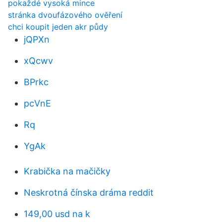
pokaždé vysoká mince
stránka dvoufázového ověření
chci koupit jeden akr půdy
jQPXn
xQcwv
BPrkc
pcVnE
Rq
YgAk
Krabička na mačičky
Neskrotná čínska dráma reddit
149,00 usd na k