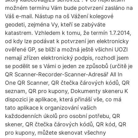
možném termínu Vám bude potvrzení zasláno na
Váš e-mail. Nástup na oš Vážení kolegové
geodeti, zejména Vy, kteří se zabýváte
katastrem. Vzhledem k tomu, že termín 1.7.2014,
od kdy lze podávat k potvrzení jen elektronicky
ověřené GP, se blíží a možná ještě všichni UOZI
nemají zřízen elektronický podpis, rozhodl jsem
se podělit se s Vámi o jeden ze způsobů (určitě je
QR Scanner-Recorder-Scanner-Adresář All In
One QR Scanner, QR čtečka čárových kódů, QR
seznam, QR pro kupony, Dokumenty skeneru K
dispozici je aplikace, která přináší vše, co má
tato aplikace k organizování vašich
každodenních úkolů pro osobní potřebu, QR
skener, QR čtečka čárových kódů, QR kód, QR
pro kupony, můžete skenovat všechny