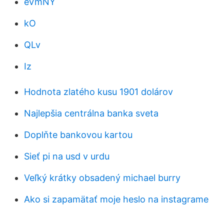
eVmNY
kO
QLv
Iz
Hodnota zlatého kusu 1901 dolárov
Najlepšia centrálna banka sveta
Doplňte bankovou kartou
Sieť pi na usd v urdu
Veľký krátky obsadený michael burry
Ako si zapamätať moje heslo na instagrame