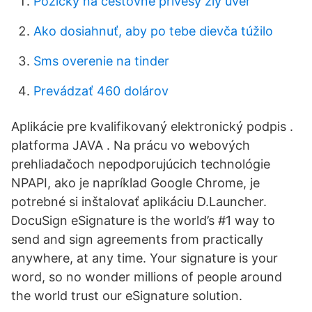
Pôžičky na cestovné prívesy zlý úver
Ako dosiahnuť, aby po tebe dievča túžilo
Sms overenie na tinder
Prevádzať 460 dolárov
Aplikácie pre kvalifikovaný elektronický podpis .
platforma JAVA . Na prácu vo webových
prehliadačoch nepodporujúcich technológie
NPAPI, ako je napríklad Google Chrome, je
potrebné si inštalovať aplikáciu D.Launcher.
DocuSign eSignature is the world’s #1 way to
send and sign agreements from practically
anywhere, at any time. Your signature is your
word, so no wonder millions of people around
the world trust our eSignature solution.