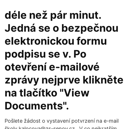
déle než pár minut.
Jedná se o bezpečnou
elektronickou formu
podpisu se v. Po
otevření e-mailové
zprávy nejprve klikněte
na tlačítko "View
Documents".
Pošlete žádost o vystavení potvrzení na e-mail
školy kalocova@zs-senov.cz . V co nejkratším