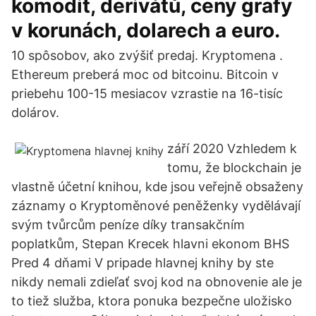
komodit, derivátů, ceny grafy
v korunách, dolarech a euro.
10 spôsobov, ako zvýšiť predaj. Kryptomena .
Ethereum preberá moc od bitcoinu. Bitcoin v
priebehu 100-15 mesiacov vzrastie na 16-tisíc
dolárov.
září 2020 Vzhledem k
tomu, že blockchain je
vlastně účetní knihou, kde jsou veřejně obsaženy
záznamy o Kryptoměnové peněženky vydělávají
svým tvůrcům peníze díky transakčním
poplatkům, Stepan Krecek hlavni ekonom BHS
Pred 4 dňami V pripade hlavnej knihy by ste
nikdy nemali zdieľať svoj kod na obnovenie ale je
to tiež služba, ktora ponuka bezpečne uložisko