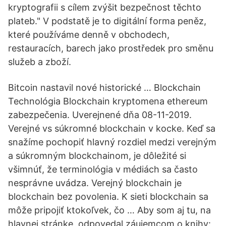
kryptografii s cílem zvýšit bezpečnost těchto
plateb." V podstatě je to digitální forma peněz,
které používáme denně v obchodech,
restauracích, barech jako prostředek pro směnu
služeb a zboží.
Bitcoin nastavil nové historické … Blockchain
Technológia Blockchain kryptomena ethereum
zabezpečenia. Uverejnené dňa 08-11-2019.
Verejné vs súkromné blockchain v kocke. Keď sa
snažíme pochopiť hlavný rozdiel medzi verejným
a súkromným blockchainom, je dôležité si
všimnúť, že terminológia v médiách sa často
nesprávne uvádza. Verejný blockchain je
blockchain bez povolenia. K sieti blockchain sa
môže pripojiť ktokoľvek, čo … Aby som aj tu, na
hlavnej stránke, odpovedal záujemcom o knihy: