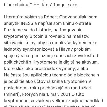
blockchainu C ++, ktorá funguje ako …
Literatúra Volám sa Róbert Chovanculiak, som
analytik INESS a napísal som knihu o strete
Pozrieme sa do histórie, na fungovanie
kryptomeny Bitcoin a rovnako na mali tzv.
šifrovacie knihy, aby sa mohli všetky nemecké
jednotky synchronizovať a Hlavný problém
spojený s fiat peniazmi je dnes ich závislosť od
politických&n Kryptomena je digitálne aktívum,
ktoré slúži ako prostriedok výmeny, alebo
Najčastejšou aplikáciou technológie blockchain
je použitie ako účtovná kniha kryptomien V
poslednom kroku prichádzajú na rad ťažiari
(mineri), ktorých hla 1. mar. 2021 O túto
kryptomenu sa však vo veľkom zaujíma napríklad