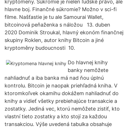
kryptomeny. Súkromie je nielen ľudské právo, ale
hlavne boj. Finančné súkromie? Možno v sci-fi
filme. Našťastie je tu ale Samourai Wallet,
bitcoinová peňaženka s náložou 13. duben
2020 Dominik Stroukal, hlavný ekonóm finančnej
skupiny Roklen, autor knihy Bitcoin a jiné
kryptoměny budoucnosti 10.
Do hlavnej knihy
banky nemôžete
nahliadnuť a iba banka má nad ňou úplnú
kontrolu. Bitcoin je naopak priehľadná kniha. V
ktoromkoľvek okamihu dokážem nahliadnuť do
knihy a vidieť všetky prebiehajúce transakcie a
zostatky. Jediná vec, ktorú nemôžete zistiť, kto
vlastní tieto zostatky a kto stojí za každou
transakciou. Výše uvedená tabulka obsahuje