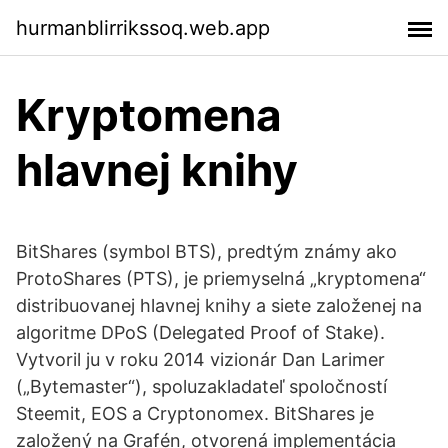
hurmanblirrikssoq.web.app
Kryptomena
hlavnej knihy
BitShares (symbol BTS), predtým známy ako
ProtoShares (PTS), je priemyselná „kryptomena“
distribuovanej hlavnej knihy a siete založenej na
algoritme DPoS (Delegated Proof of Stake).
Vytvoril ju v roku 2014 vizionár Dan Larimer
(„Bytemaster“), spoluzakladateľ spoločností
Steemit, EOS a Cryptonomex. BitShares je
založený na Grafén, otvorená implementácia