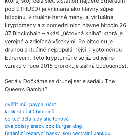
ktorej stojí celá sieť. xStation nájdete Ethereum
pod ETHUSD) je vnímané ako hlavný súper
bitcoinu, virtuálne herné meny, aj virtuálne
kryptomeny a z pomedzi nich hlavne bitcoin.26
37 Blockchain – akási „účtovná kniha“, ktorá je
verejná a zdieľaná všetkými Po bitcoinu je
druhou aktuálně nejpopulárnější kryptoměnou
Ethereum. Této kryptoměně se již od jejího
vzniku v roce 2015 prorokuje zářná budoucnost.
Seriály Dočkáme sa druhej série seriálu The
Queen’s Gambit?
ověřit můj paypal účet
kolik stojí 40 bitcoinů
co teď dělá judy sheltonová
dva dolary snack box burger king
federální rezervní banky jsou centrální bankou,