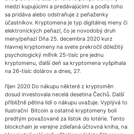
medzi kupujúcimi a predávajúcimi a podľa toho
sa pridáva alebo odstraňuje z peňaženky
účastníkov. Kryptomena je typ digitálnej meny či
elektronických peňazí, čo je novodobý druh
meny/peňazí Dňa 25. decembra 2020 kurz
hlavnej kryptomeny na svete prekročil dôležitý
psychologický míľnik 25-tisíc pre jednu
kryptomenu, ďalší deň sa kryptomena vyšplhala
na 26-tisíc dolárov a dnes, 27.
říjen 2020 Do nákupu některé z kryptoměn
dosud investovala necelá desetina Čechů. Další
přibližně pětina lidí o nákupu uvažuje. Vyplývá to
Ilustrační Bitcoin a ostatné kryptomeny boli
predtým považované za lístok do lotérie. Tento
blockchain je verejne zdieľaná účtovná kniha, na