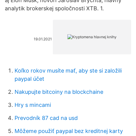
aj Elon Musk, hovorí Jaroslav Brychta, hlavný
analytik brokerskej spoločnosti XTB. 1.
19.01.2021
Koľko rokov musíte mať, aby ste si založili
paypal účet
Nakupujte bitcoiny na blockchaine
Hry s mincami
Prevodník 87 cad na usd
Môžeme použiť paypal bez kreditnej karty