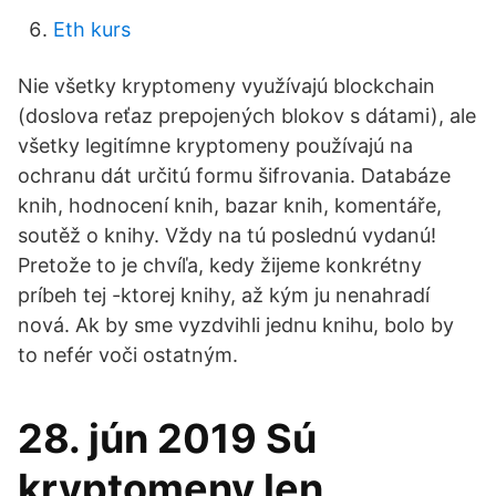
Eth kurs
Nie všetky kryptomeny využívajú blockchain
(doslova reťaz prepojených blokov s dátami), ale
všetky legitímne kryptomeny používajú na
ochranu dát určitú formu šifrovania. Databáze
knih, hodnocení knih, bazar knih, komentáře,
soutěž o knihy. Vždy na tú poslednú vydanú!
Pretože to je chvíľa, kedy žijeme konkrétny
príbeh tej -ktorej knihy, až kým ju nenahradí
nová. Ak by sme vyzdvihli jednu knihu, bolo by
to nefér voči ostatným.
28. jún 2019 Sú
kryptomeny len