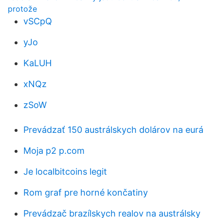
protože
vSCpQ
yJo
KaLUH
xNQz
zSoW
Prevádzať 150 austrálskych dolárov na eurá
Moja p2 p.com
Je localbitcoins legit
Rom graf pre horné končatiny
Prevádzač brazílskych realov na austrálsky