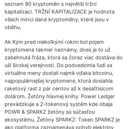
seznam 80 kryptoměn s největší tržní
kapitalizací. TRŽNÍ KAPITALIZACE je hodnota
všech mincí dané kryptoměny, které jsou v
oběhu.
Ak Kým pred niekoľkými rokmi bol pojem
kryptomena takmer neznámy, dnes je to už
zabehnutá fráza, ktorá sa čoraz viac dostáva do
uší širokej verejnosti. Do podvedomia ľudí sa
virtuálne meny dostali najmä vďaka bitcoinu,
najpopulárnejšej kryptomene, ktorá dosiahla
raketový rast z pár centov až k desaťtisícom
dolárom. Žetóny hlavnej knihy. Power Ledger
prevádzkuje a 2-tokenový systém kde obaja
POWR & SPARKZ žetóny sú súčasťou
ekosystému. Žetóny SPARKZ: Token SPARKZ je
ako platforma zaznamenáva pohyb elektriny