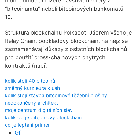
mohl pomoci, můžete navštívit některý z
“bitcoinamtů” neboli bitcoinových bankomatů.
10.
Struktura blockchainu Polkadot. Jádrem všeho je
Relay Chain, podkladový blockchain, na nějž se
zaznamenávají důkazy z ostatních blockchainů
pro použití cross-chainových chytrých
kontraktů (např.
kolik stojí 40 bitcoinů
směnný kurz eura k uah
kolik stojí stavba bitcoinové těžební plošiny
nedokončený architekt
moje centrum digitálních slev
kolik gb je bitcoinový blockchain
co je leptání primer
Gf