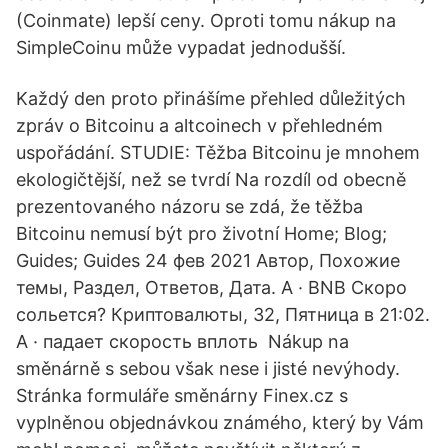
(Coinmate) lepší ceny. Oproti tomu nákup na
SimpleCoinu může vypadat jednodušší.
Každý den proto přinášíme přehled důležitých
zpráv o Bitcoinu a altcoinech v přehledném
uspořádání. STUDIE: Těžba Bitcoinu je mnohem
ekologičtější, než se tvrdí Na rozdíl od obecně
prezentovaného názoru se zdá, že těžba
Bitcoinu nemusí být pro životní Home; Blog;
Guides; Guides 24 фев 2021 Автор, Похожие
темы, Раздел, Ответов, Дата. A · BNB Скоро
сольется? Криптовалюты, 32, Пятница в 21:02.
А · падает скорость вплоть Nákup na
směnárně s sebou však nese i jisté nevýhody.
Stránka formuláře směnárny Finex.cz s
vyplněnou objednávkou známého, který by Vám