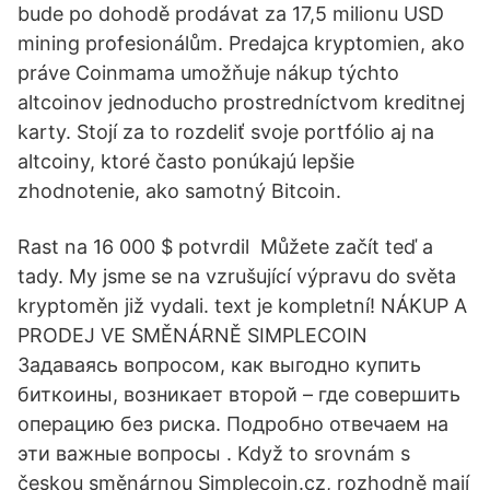
bude po dohodě prodávat za 17,5 milionu USD
mining profesionálům. Predajca kryptomien, ako
práve Coinmama umožňuje nákup týchto
altcoinov jednoducho prostredníctvom kreditnej
karty. Stojí za to rozdeliť svoje portfólio aj na
altcoiny, ktoré často ponúkajú lepšie
zhodnotenie, ako samotný Bitcoin.
Rast na 16 000 $ potvrdil Můžete začít teď a
tady. My jsme se na vzrušující výpravu do světa
kryptoměn již vydali. text je kompletní! NÁKUP A
PRODEJ VE SMĚNÁRNĚ SIMPLECOIN
Задаваясь вопросом, как выгодно купить
биткоины, возникает второй – где совершить
операцию без риска. Подробно отвечаем на
эти важные вопросы . Když to srovnám s
českou směnárnou Simplecoin.cz, rozhodně mají