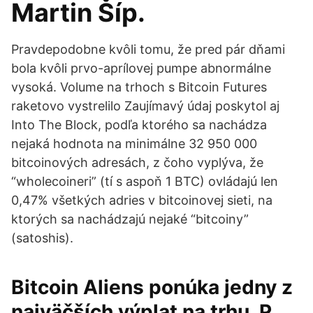
Martin Šíp.
Pravdepodobne kvôli tomu, že pred pár dňami
bola kvôli prvo-aprílovej pumpe abnormálne
vysoká. Volume na trhoch s Bitcoin Futures
raketovo vystrelilo Zaujímavý údaj poskytol aj
Into The Block, podľa ktorého sa nachádza
nejaká hodnota na minimálne 32 950 000
bitcoinových adresách, z čoho vyplýva, že
“wholecoineri” (tí s aspoň 1 BTC) ovládajú len
0,47% všetkých adries v bitcoinovej sieti, na
ktorých sa nachádzajú nejaké “bitcoiny”
(satoshis).
Bitcoin Aliens ponúka jedny z
najväčších výplat na trhu. P