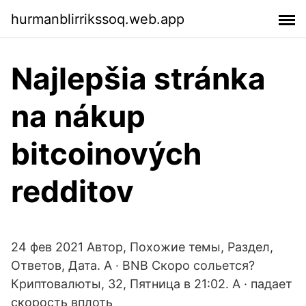
hurmanblirrikssoq.web.app
Najlepšia stránka
na nákup
bitcoinových
redditov
24 фев 2021 Автор, Похожие темы, Раздел,
Ответов, Дата. A · BNB Скоро сольется?
Криптовалюты, 32, Пятница в 21:02. А · падает
скорость вплоть