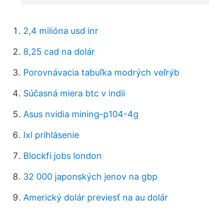
2,4 milióna usd inr
8,25 cad na dolár
Porovnávacia tabuľka modrých veľrýb
Súčasná miera btc v indii
Asus nvidia mining-p104-4g
Ixl prihlásenie
Blockfi jobs london
32 000 japonských jenov na gbp
Americký dolár previesť na au dolár